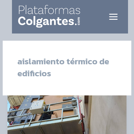
Ir
Main
al
Menu
contenido
aislamiento térmico de
edificios
Andamios
colgantes
para
fachadas: