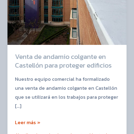
para
proteger
edificios
Venta de andamio colgante en
Castellón para proteger edificios
Nuestro equipo comercial ha formalizado
una venta de andamio colgante en Castellón
que se utilizará en los trabajos para proteger
[…]
Leer más »