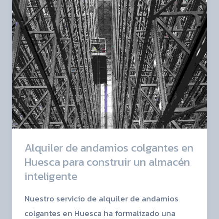
en
Huesca
para
construir
un
almacén
inteligente
Alquiler de andamios colgantes en
Huesca para construir un almacén
inteligente
Nuestro servicio de alquiler de andamios
colgantes en Huesca ha formalizado una