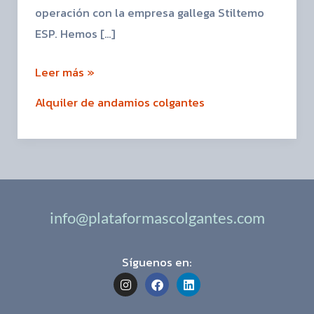
operación con la empresa gallega Stiltemo
ESP. Hemos […]
Leer más »
Alquiler de andamios colgantes
info@plataformascolgantes.com
Síguenos en:
I
F
L
n
a
i
s
c
n
t
e
k