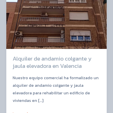
y
jaula
elevadora
en
Valencia
Alquiler de andamio colgante y
jaula elevadora en Valencia
Nuestro equipo comercial ha formalizado un
alquiler de andamio colgante y jaula
elevadora para rehabilitar un edificio de
viviendas en […]