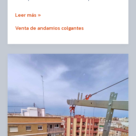
Leer más »
Venta de andamios colgantes
Venta
de
andamio
colgante
en
Valencia
a
Fachadas
Monzón