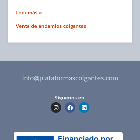
Leer más »
Venta de andamios colgantes
info@plataformascolgantes.com
Síguenos en:
I
F
L
n
a
i
s
c
n
t
e
k
a
b
e
g
o
d
r
o
i