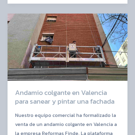
Andamio
colgante
en
Valencia
para
sanear
y
pintar
una
Andamio colgante en Valencia
fachada
para sanear y pintar una fachada
Nuestro equipo comercial ha formalizado la
venta de un andamio colgante en Valencia a
la empresa Reformas Finde. La plataforma