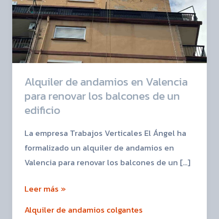
renovar
los
balcones
de
un
Alquiler de andamios en Valencia
edificio
para renovar los balcones de un
edificio
La empresa Trabajos Verticales El Ángel ha
formalizado un alquiler de andamios en
Valencia para renovar los balcones de un […]
Leer más »
Alquiler de andamios colgantes