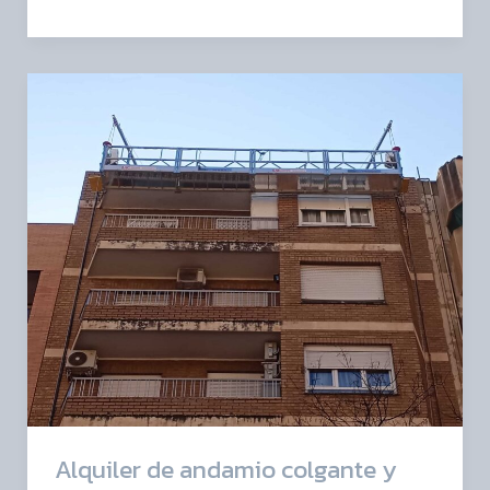
Alquiler
de
andamio
colgante
y
jaula
elevadora
en
Valencia
Alquiler de andamio colgante y