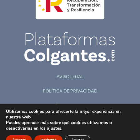
AVISO LEGAL
POLÍTICA DE PRIVACIDAD
POLÍTICA DE COOKIES
Utilizamos cookies para ofrecerte la mejor experiencia en
nuestra web.
ACCESIBILIDAD
Puedes aprender más sobre qué cookies utilizamos o
desactivarlas en los
ajustes
.
© 2026