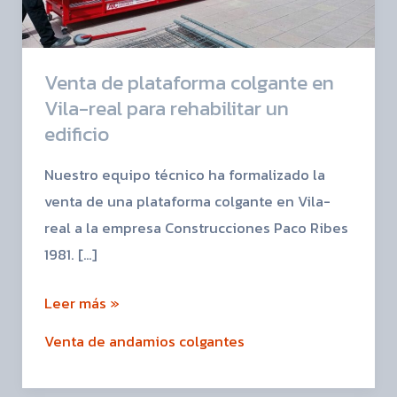
real
para
rehabilitar
Venta de plataforma colgante en
un
Vila-real para rehabilitar un
edificio
edificio
Nuestro equipo técnico ha formalizado la
venta de una plataforma colgante en Vila-
real a la empresa Construcciones Paco Ribes
1981. […]
Leer más »
Venta de andamios colgantes