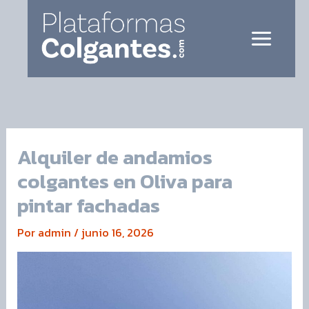
Ir
Main
al
Menu
contenido
Alquiler de andamios
colgantes en Oliva para
pintar fachadas
Por
admin
/
junio 16, 2026