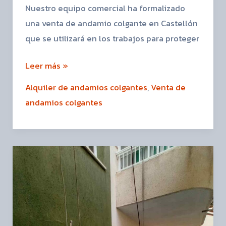
Nuestro equipo comercial ha formalizado
una venta de andamio colgante en Castellón
que se utilizará en los trabajos para proteger
Leer más »
Alquiler de andamios colgantes
,
Venta de
andamios colgantes
Precio
de
alquiler
de
andamios