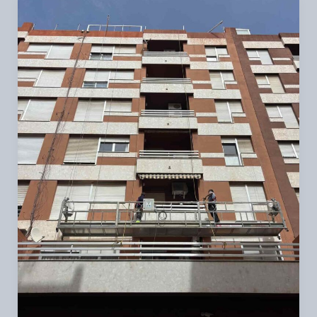
Andamios
colgantes
motorizados
para
rehabilitar
fachadas