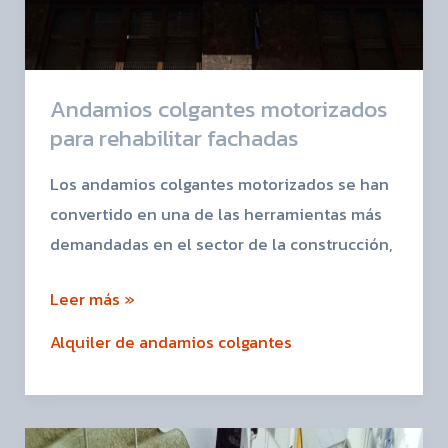
Andamios colgantes motorizados
para rehabilitar fachadas
Los andamios colgantes motorizados se han
convertido en una de las herramientas más
demandadas en el sector de la construcción,
Leer más »
Alquiler de andamios colgantes
Andamios