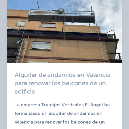
en
Valencia
para
renovar
los
balcones
de
un
Alquiler de andamios en Valencia
edificio
para renovar los balcones de un
edificio
La empresa Trabajos Verticales El Ángel ha
formalizado un alquiler de andamios en
Valencia para renovar los balcones de un