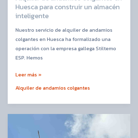
Huesca para construir un almacén
inteligente
Nuestro servicio de alquiler de andamios
colgantes en Huesca ha formalizado una
operación con la empresa gallega Stiltemo
ESP. Hemos
Leer más »
Alquiler de andamios colgantes
Alquiler
de
andamios