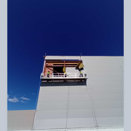
Andamio
colgante
motorizado
para
estructuras
metálicas