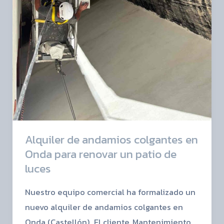
de
luces
Alquiler de andamios colgantes en
Onda para renovar un patio de
luces
Nuestro equipo comercial ha formalizado un
nuevo alquiler de andamios colgantes en
Onda (Castellón). El cliente, Mantenimiento