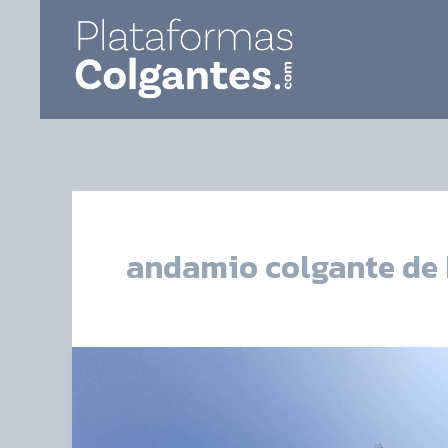
Ir
al
contenido
andamio colgante de 
Alquiler
de
andamios